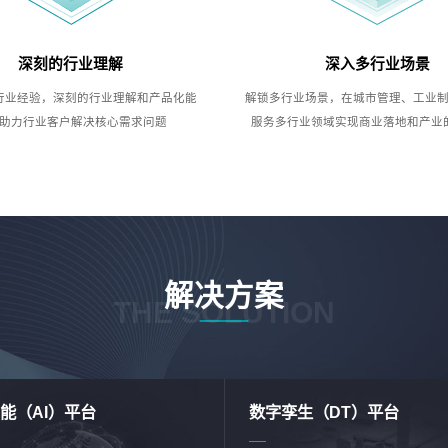
深刻的行业理解
深入多行业场景
行业经验，深刻的行业理解和产品化能
解锁多行业场景，在城市管理、工业
助力行业客户解决核心需求问题
服务多行业领域实现商业落地和产业
解决方案
THE SOLUTION
能（AI）平台
数字孪生（DT）平台