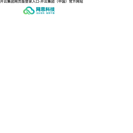
开云集团网页版登录入口-开云集团（中国）官方网站
开云集团网页版登录入口-开云
开
集团（中国）官方网站
集