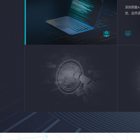
深刻把握A
觉、自然
续优化企业
平台