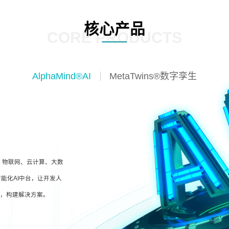
核心产品
CORE PRODUCTS
AlphaMind®AI
MetaTwins®数字孪生
I、物联网、云计算、大数
能化AI中台，让开发人
型，构建解决方案。