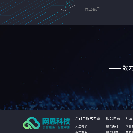
行业客户
—— 致
产品与解决方案
服务体系
开云
人工智能
服务级别
企业
数字孪生
服务网络
开云