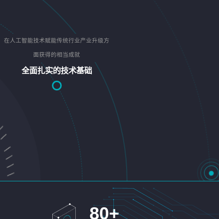
在人工智能技术赋能传统行业产业升级方
面获得的相当成就
全面扎实的技术基础
80
+