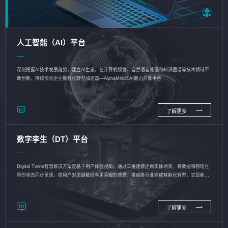
人工智能（AI）平台
深刻把握AI技术发展趋势，建立AI生态，在计算机视觉、自然语言处理和知识图谱等技术领域不
断创新，持续优化企业数智化转型加速器—AlphaMind®AI能力开放平台
了解更多
数字孪生（DT）平台
Digital Twins智慧解决方案是基于用户体验视角，通过三维建模还原实体场景，将数据和物理世
界的状态同步呈现，使用户对关键数据有更直观的感受，推动各行业完成智能化转型，实现新旧
动能的转换
了解更多