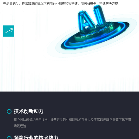
在少量的AI、算法知识的情况下利用行业数据轻松搭建、部署AI模型，构建解决方案。
技术创新动力
核心团队成员均来自IBM，具备雄厚的互联网技术背景以及丰富的传统企业数字化应用
场景经验
领跑行业的技术势力