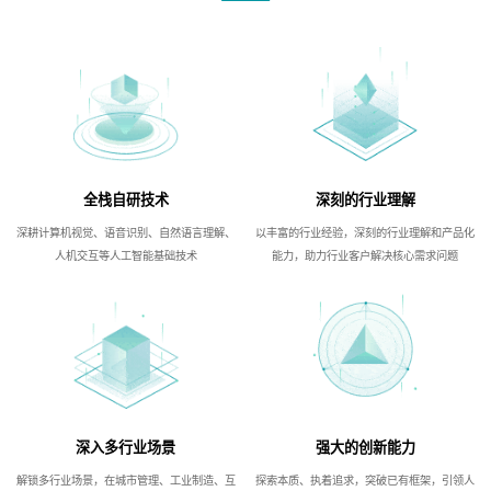
全栈自研技术
深刻的行业理解
深耕计算机视觉、语音识别、自然语言理解、
以丰富的行业经验，深刻的行业理解和产品化
人机交互等人工智能基础技术
能力，助力行业客户解决核心需求问题
深入多行业场景
强大的创新能力
解锁多行业场景，在城市管理、工业制造、互
探索本质、执着追求，突破已有框架，引领人