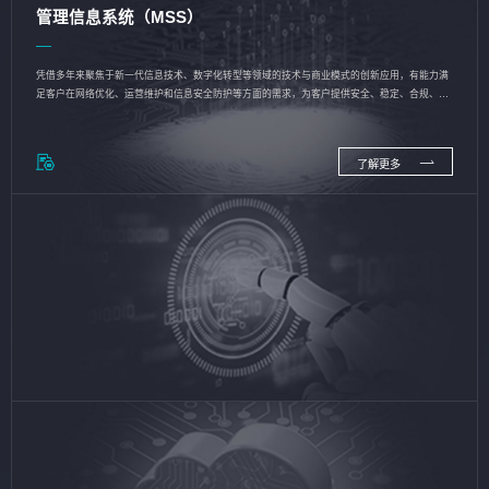
管理信息系统（MSS）
凭借多年来聚焦于新一代信息技术、数字化转型等领域的技术与商业模式的创新应用，有能力满
足客户在网络优化、运营维护和信息安全防护等方面的需求，为客户提供安全、稳定、合规、持
续的信息技术服务
了解更多