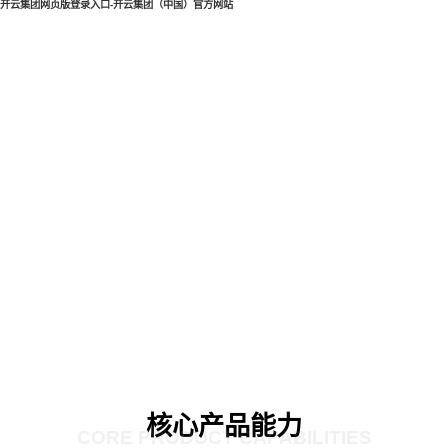
开云集团网页版登录入口-开云集团（中国）官方网站
核心产品能力
CORE PRODUCT CAPABILITIES