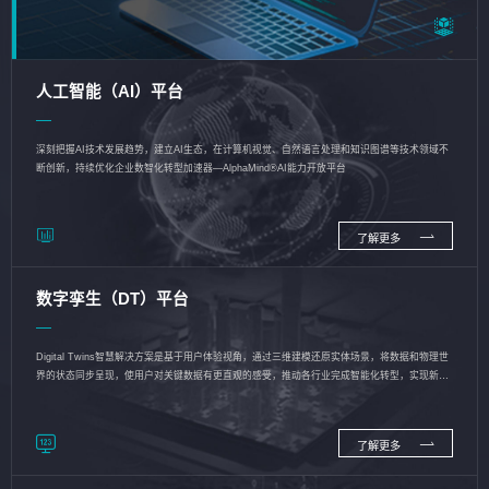
人工智能（AI）平台
深刻把握AI技术发展趋势，建立AI生态，在计算机视觉、自然语言处理和知识图谱等技术领域不
断创新，持续优化企业数智化转型加速器—AlphaMind®AI能力开放平台
了解更多
数字孪生（DT）平台
Digital Twins智慧解决方案是基于用户体验视角，通过三维建模还原实体场景，将数据和物理世
界的状态同步呈现，使用户对关键数据有更直观的感受，推动各行业完成智能化转型，实现新旧
动能的转换
了解更多