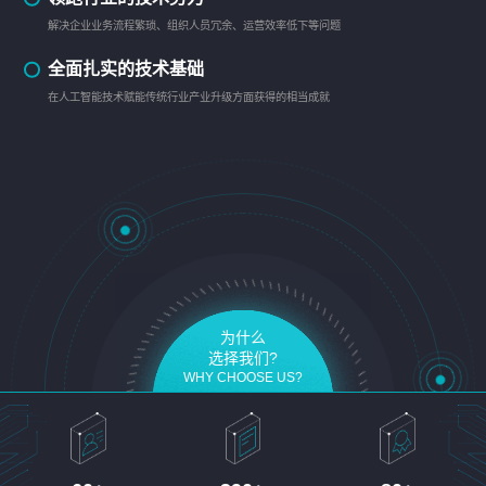
解决企业业务流程繁琐、组织人员冗余、运营效率低下等问题
全面扎实的技术基础
在人工智能技术赋能传统行业产业升级方面获得的相当成就
为什么
选择我们?
WHY CHOOSE US?