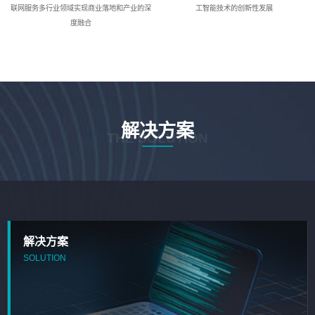
联网服务多行业领域实现商业落地和产业的深
工智能技术的创新性发展
度融合
解决方案
THE SOLUTION
解决方案
SOLUTION