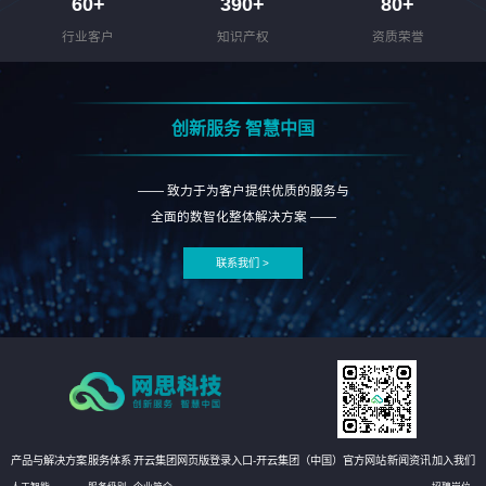
60
+
390
+
80
+
行业客户
知识产权
资质荣誉
创新服务 智慧中国
—— 致力于为客户提供优质的服务与
全面的数智化整体解决方案 ——
联系我们 >
产品与解决方案
服务体系
开云集团网页版登录入口-开云集团（中国）官方网站
新闻资讯
加入我们