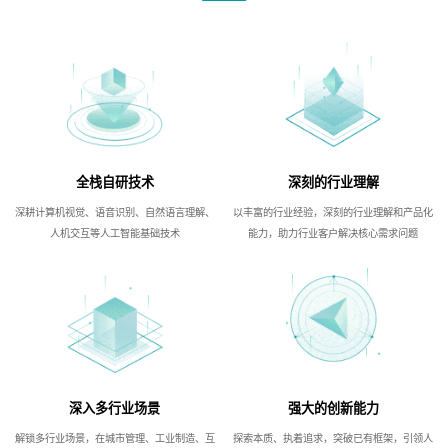
全栈自研技术
深刻的行业理解
深耕计算机视觉、语音识别、自然语言理解、
以丰富的行业经验，深刻的行业理解和产品化
人机交互等人工智能基础技术
能力，助力行业客户解决核心需求问题
深入多行业场景
强大的创新能力
解锁多行业场景，在城市管理、工业制造、互
探索本质、执着追求，突破已有框架，引领人