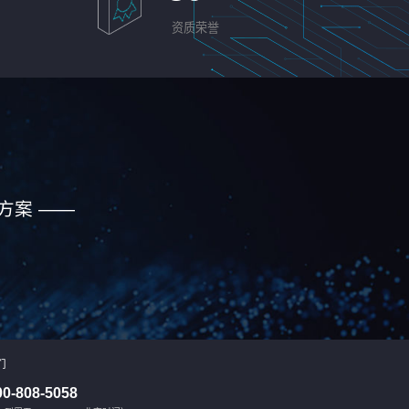
资质荣誉
方案 ——
们
00-808-5058