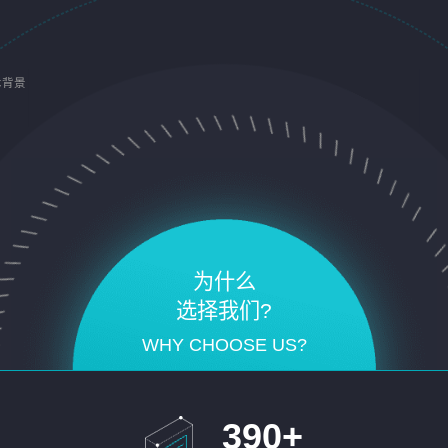
术背景
为什么
选择我们?
WHY CHOOSE US?
390
+