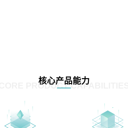
核心产品能力
CORE PRODUCT CAPABILITIE