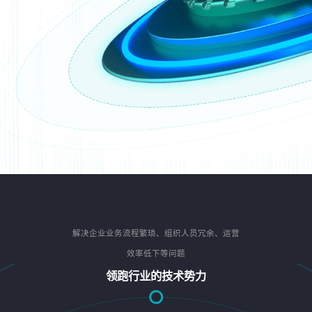
解决企业业务流程繁琐、组织人员冗余、运营
效率低下等问题
领跑行业的技术势力