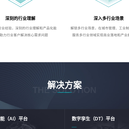
深刻的行业理解
深入多行业场景
行业经验，深刻的行业理解和产品化能
解锁多行业场景，在城市管理、工业
助力行业客户解决核心需求问题
服务多行业领域实现商业落地和产业
解决方案
THE SOLUTION
能（AI）平台
数字孪生（DT）平台