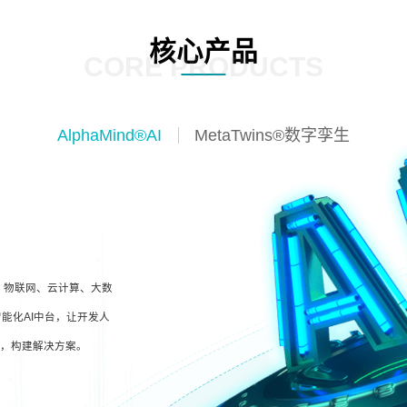
核心产品
CORE PRODUCTS
AlphaMind®AI
MetaTwins®数字孪生
I、物联网、云计算、大数
能化AI中台，让开发人
型，构建解决方案。