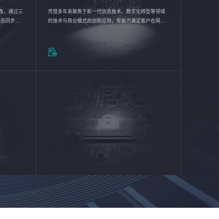
验视角，通过三
凭借多年来聚焦于新一代信息技术、数字化转型等领域
状态同步呈
的技术与商业模式的创新应用，有能力满足客户在网络
动各行业完
优化、运营维护和信息安全防护等方面的需求，为客户
提供安全、稳定、合规、持续的信息技术服务