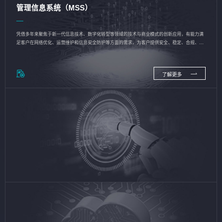
管理信息系统（MSS）
凭借多年来聚焦于新一代信息技术、数字化转型等领域的技术与商业模式的创新应用，有能力满
足客户在网络优化、运营维护和信息安全防护等方面的需求，为客户提供安全、稳定、合规、持
续的信息技术服务
了解更多