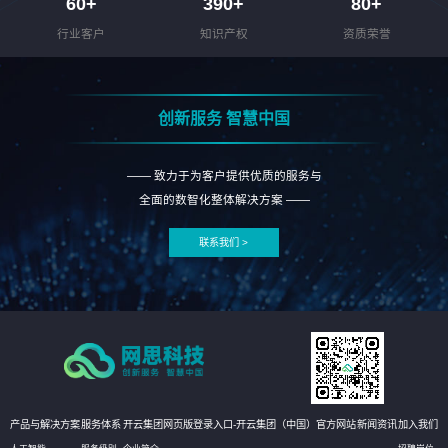
60
+
390
+
80
+
行业客户
知识产权
资质荣誉
创新服务 智慧中国
—— 致力于为客户提供优质的服务与
全面的数智化整体解决方案 ——
联系我们 >
产品与解决方案
服务体系
开云集团网页版登录入口-开云集团（中国）官方网站
新闻资讯
加入我们